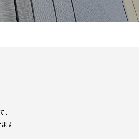
て、
きます