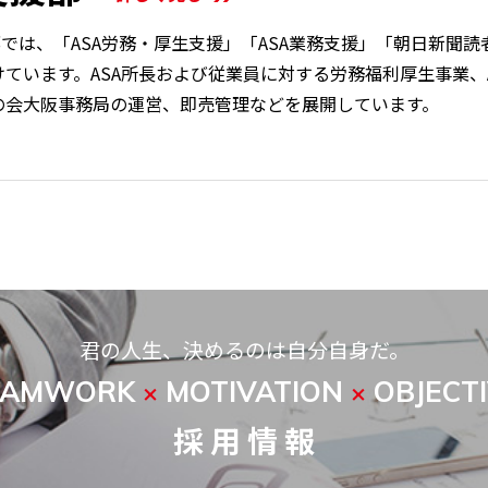
部では、「ASA労務・厚生支援」「ASA業務支援」「朝日新
けています。ASA所長および従業員に対する労務福利厚生事業、
の会大阪事務局の運営、即売管理などを展開しています。
君の人生、決めるのは自分自身だ。
EAMWORK
MOTIVATION
OBJECT
×
×
採 用 情 報