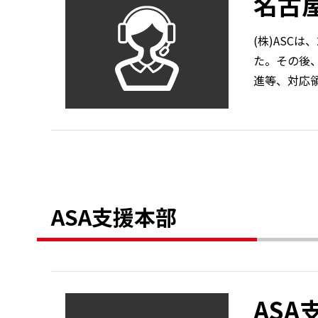
名古
(株)ASC
た。その後
進等、対応
ASA支援本部
ASA