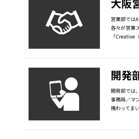
大阪
営業部ではAS
各々が営業ス
「Creat
開発
開発部では
事務局／マ
携わってま