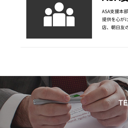
ASA支援本
提供を心が
店、朝日友
T