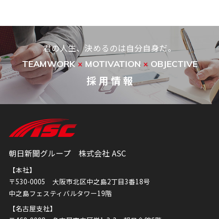
君の人生、決めるのは自分自身だ。
TEAMWORK
MOTIVATION
OBJECTIVE
×
×
採 用 情 報
朝日新聞グループ 株式会社 ASC
【本社】
〒530-0005 大阪市北区中之島2丁目3番18号
中之島フェスティバルタワー19階
【名古屋支社】