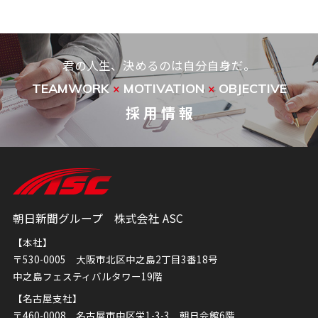
君の人生、決めるのは自分自身だ。
TEAMWORK
MOTIVATION
OBJECTIVE
×
×
採 用 情 報
朝日新聞グループ 株式会社 ASC
【本社】
〒530-0005 大阪市北区中之島2丁目3番18号
中之島フェスティバルタワー19階
【名古屋支社】
〒460-0008 名古屋市中区栄1-3-3 朝日会館6階