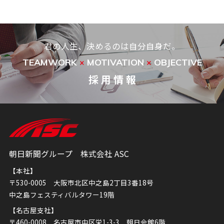
君の人生、決めるのは自分自身だ。
TEAMWORK
MOTIVATION
OBJECTIVE
×
×
採 用 情 報
朝日新聞グループ 株式会社 ASC
【本社】
〒530-0005 大阪市北区中之島2丁目3番18号
中之島フェスティバルタワー19階
【名古屋支社】
〒460-0008 名古屋市中区栄1-3-3 朝日会館6階