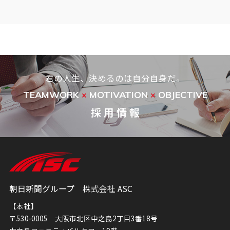
君の人生、決めるのは自分自身だ。
TEAMWORK
MOTIVATION
OBJECTIVE
×
×
採 用 情 報
朝日新聞グループ 株式会社 ASC
【本社】
〒530-0005 大阪市北区中之島2丁目3番18号