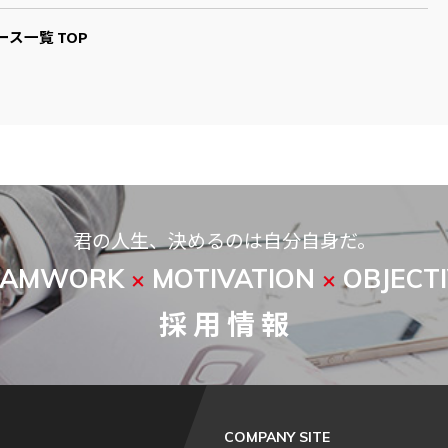
ース一覧 TOP
君の人生、決めるのは自分自身だ。
EAMWORK
MOTIVATION
OBJECT
×
×
採 用 情 報
COMPANY SITE