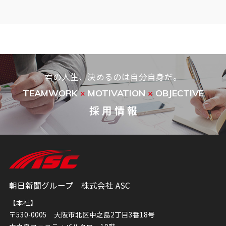
君の人生、決めるのは自分自身だ。
TEAMWORK
MOTIVATION
OBJECTIVE
×
×
採 用 情 報
朝日新聞グループ 株式会社 ASC
【本社】
〒530-0005 大阪市北区中之島2丁目3番18号