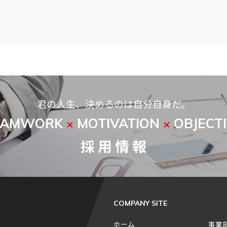
君の人生、決めるのは自分自身だ。
EAMWORK
MOTIVATION
OBJECT
×
×
採 用 情 報
COMPANY SITE
ホーム
事業