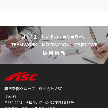
君の人生、決めるのは自分自身だ。
TEAMWORK
MOTIVATION
OBJECTIVE
×
×
採 用 情 報
朝日新聞グループ 株式会社 ASC
【本社】
〒530-0005 大阪市北区中之島2丁目3番18号