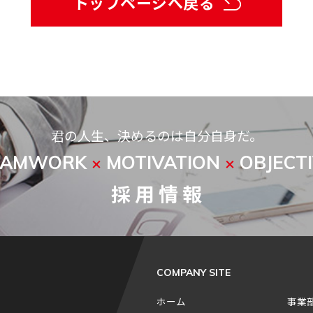
トップページへ戻る
君の人生、決めるのは自分自身だ。
EAMWORK
MOTIVATION
OBJECT
×
×
採 用 情 報
COMPANY SITE
ホーム
事業