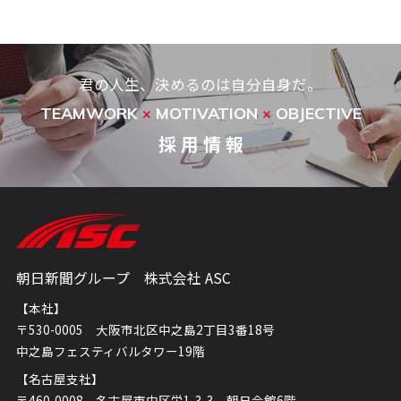
君の人生、決めるのは自分自身だ。
TEAMWORK
MOTIVATION
OBJECTIVE
×
×
採 用 情 報
朝日新聞グループ 株式会社 ASC
【本社】
〒530-0005 大阪市北区中之島2丁目3番18号
中之島フェスティバルタワー19階
【名古屋支社】
〒460-0008 名古屋市中区栄1-3-3 朝日会館6階