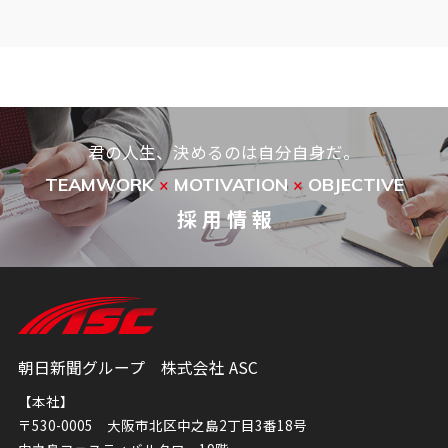
君の人生、決めるのは自分自身だ。
TEAMWORK
MOTIVATION
OBJECTIVE
×
×
採 用 情 報
朝日新聞グループ 株式会社 ASC
【本社】
〒530-0005 大阪市北区中之島2丁目3番18号