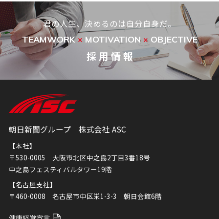
君の人生、決めるのは自分自身だ。
TEAMWORK
MOTIVATION
OBJECTIVE
×
×
採 用 情 報
朝日新聞グループ 株式会社 ASC
【本社】
〒530-0005 大阪市北区中之島2丁目3番18号
中之島フェスティバルタワー19階
【名古屋支社】
〒460-0008 名古屋市中区栄1-3-3 朝日会館6階
健康経営宣言