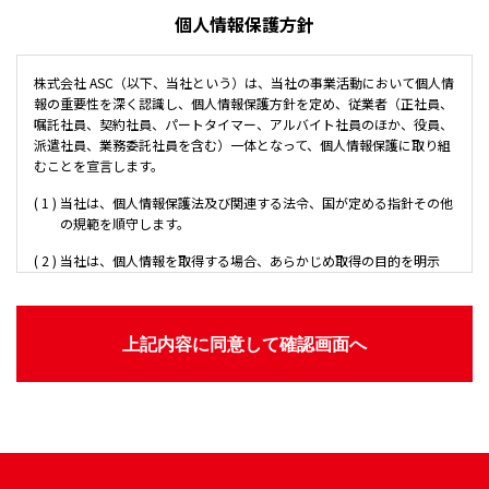
個人情報保護方針
株式会社 ASC（以下、当社という）は、当社の事業活動において個人情
報の重要性を深く認識し、個人情報保護方針を定め、従業者（正社員、
嘱託社員、契約社員、パートタイマー、アルバイト社員のほか、役員、
派遣社員、業務委託社員を含む）一体となって、個人情報保護に取り組
むことを宣言します。
当社は、個人情報保護法及び関連する法令、国が定める指針その他
の規範を順守します。
当社は、個人情報を取得する場合、あらかじめ取得の目的を明示
し、その個人情報を利用する場合は、その目的の範囲内でのみ利用
いたします。目的外利用を行わないための措置を講じます。また、
お客さまの同意がある場合を除き、第三者に開示または提供いたし
ません。
また、当社、朝日新聞社および朝日新聞社のグループ企業、朝日新
聞を取り扱う新聞販売所（以下、総称して「朝日新聞グループ」と
いう）は、取得した個人情報を朝日新聞グループにおいて共同利用
いたします。共同利用の目的は以下の通りです。 ※共同利用の目
的：朝日新聞グループの事業活動に伴う（1）商品・サービスの配
送・提供 （2）商品・サービス・催し物の案内 （3）既存の商