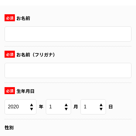
MOVIE
INTERVIEW
お名前
必須
ABOUT US
RECRUITING INFO
お名前（フリガナ）
必須
ENTRY
COMPANY SITE
生年月日
必須
年
月
日
性別