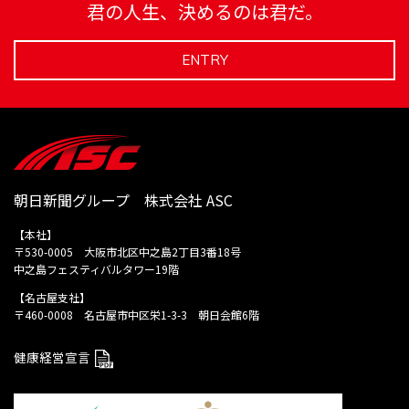
君の人生、決めるのは君だ。
品・サービスの改善や新しい商品・サービスの開発などのための調
査 （4）提携企業等から提供された商品・サービス・催し物の案
内及びプレゼントやアンケート類の発送など。 ※公表事項及び共
ENTRY
同利用者の範囲に含まれる朝日新聞社のグループ企業の一覧は、朝
日新聞社の個人情報方針の記載をご覧ください。
http://www.asahi.com/shimbun/reference/privacypolicy01.html
当社は、個人情報への不正アクセス、個人情報の紛失、破壊、改ざ
ん及び漏えいなどの防止並びに是正に努めます。
当社は、個人情報保護マネジメントシステムを構築し、管理体制を
朝日新聞グループ 株式会社 ASC
整備し、継続的な見直しと改善に努めます。
当社が保有する個人情報の開示、訂正、削除などをご希望される場
【本社】
合には、ご本人であることを確認した上で速やかに対応いたしま
〒530-0005 大阪市北区中之島2丁目3番18号
す。
中之島フェスティバルタワー19階
当社は、個人情報の取り扱い及び当社の個人情報保護マネジメント
【名古屋支社】
システムに関し、本人からの苦情及び相談については、適切に対応
〒460-0008 名古屋市中区栄1-3-3 朝日会館6階
いたします。
健康経営宣言
窓口
〒460-0008 名古屋市中区栄1-3-3 朝日会館6階
TEL. 052-221-6338